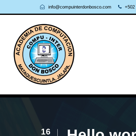
info@compuinterdonbosco.com
+502 
Hello wor
16