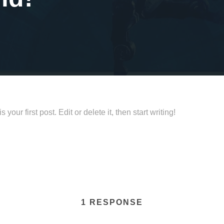
our first post. Edit or delete it, then start writing!
1 RESPONSE