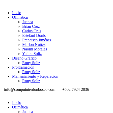
Inicio
Ofimática
Juanca
Brian Cruz
Carlos Cruz
Estefani Donis
Francisco Jiménez
Marlon Nuñez
Naomi Morales
Yadira Soliz
Diseño Gráfico
Rony Soliz
Programación
Rony Soliz
Mantenimiento y Reparación
Rony Soliz
info@compuinterdonbosco.com
+502 7924-2036
Inicio
Ofimática
Juanca